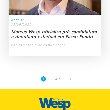
Notícias
23/06/2026
Mateus Wesp oficializa pré-candidatura
a deputado estadual em Passo Fundo
Por Assessoria de comunicação
1
2
3
4
5
...