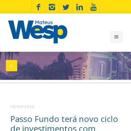
Mateus Wesp
Notícias
Artigos
Minhas Bandeiras
18/06/2025
Wesp na Estrada
Passo Fundo terá novo ciclo
Fotos
de investimentos com